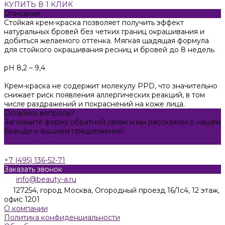
КУПИТЬ В 1 КЛИК
Описание
Стойкая крем-краска позволяет получить эффект
натуральных бровей без четких границ окрашивания и
добиться желаемого оттенка. Мягкая щадящая формула
для стойкого окрашивания ресниц и бровей до 8 недель.
pH 8,2 – 9,4
Крем-краска не содержит молекулу PPD, что значительно
снижает риск появления аллергических реакций, в том
числе раздражений и покраснений на коже лица.
Остались вопросы?
Заполните форму обратной связи и мы расскажем о нашем
бренде и вышлем предложение!
Задать вопрос
+7 (495) 136-52-71
Заказать звонок
info@beauty-a.ru
127254, город Москва, Огородный проезд 16/1с4, 12 этаж,
офис 1201
О компании
Политика конфиденциальности