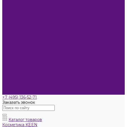
ОКРАШИВАНИЕ
Краска для бровей и ресниц KEEN SMART EYES
Блондирование и обесцвечивание
Крем-краска KEEN COLOUR CREAM
Крем-краска без аммиака KEEN VELVET COLOUR
Крем-окислитель KEEN
УХОД
Уходы KEEN
Ламинирование
Компания
Обучение
Стать партнером
Акции
Новости
Контакты
Розничные магазины
Дистрибьюторы
Доставка
Оплата и возврат
+7 (495) 136-52-71
Заказать звонок
Каталог товаров
Косметика KEEN