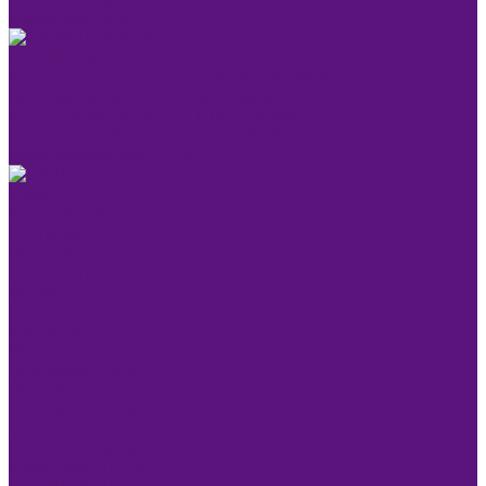
Косметика KEEN
ОКРАШИВАНИЕ
Краска для бровей и ресниц KEEN SMART EYES
Блондирование и обесцвечивание
Крем-краска KEEN COLOUR CREAM
Крем-краска без аммиака KEEN VELVET COLOUR
Крем-окислитель KEEN
УХОД
Уходы KEEN
Компания
Обучение
Стать партнером
Акции
Новости
Контакты
Розничные магазины
Дистрибьюторы
Доставка
Оплата и возврат
...
Каталог товаров
Косметика KEEN