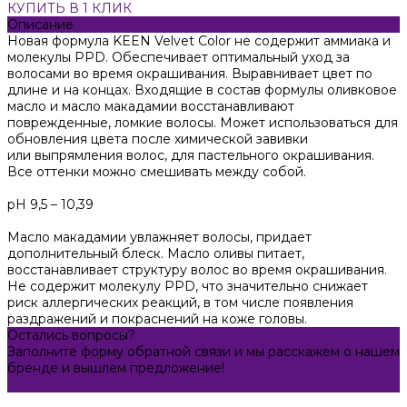
КУПИТЬ В 1 КЛИК
Описание
Новая формула KEEN Velvet Color не содержит аммиака и
молекулы PPD. Обеспечивает оптимальный уход за
волосами во время окрашивания. Выравнивает цвет по
длине и на концах. Входящие в состав формулы оливковое
масло и масло макадамии восстанавливают
поврежденные, ломкие волосы. Может использоваться для
обновления цвета после химической завивки
или выпрямления волос, для пастельного окрашивания.
Все оттенки можно смешивать между собой.
pH 9,5 – 10,39
Масло макадамии увлажняет волосы, придает
дополнительный блеск. Масло оливы питает,
восстанавливает структуру волос во время окрашивания.
Не содержит молекулу PPD, что значительно снижает
риск аллергических реакций, в том числе появления
раздражений и покраснений на коже головы.
Остались вопросы?
Заполните форму обратной связи и мы расскажем о нашем
бренде и вышлем предложение!
Задать вопрос