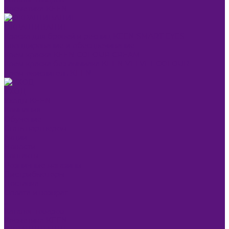
Косметика KEEN
ОКРАШИВАНИЕ
Краска для бровей и ресниц KEEN SMART EYES
Блондирование и обесцвечивание
Крем-краска KEEN COLOUR CREAM
Крем-краска без аммиака KEEN VELVET COLOUR
Крем-окислитель KEEN
УХОД
Уходы KEEN
Компания
Обучение
Стать партнером
Акции
Новости
Контакты
Розничные магазины
Дистрибьюторы
Доставка
Оплата и возврат
...
Каталог товаров
Косметика KEEN