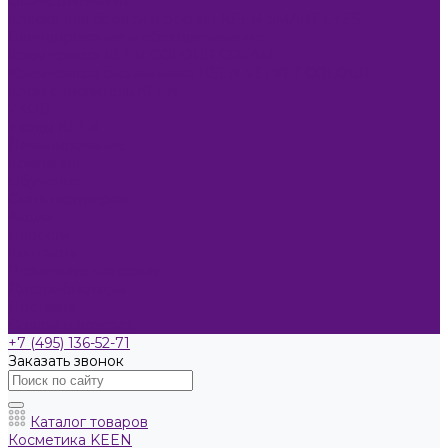
ОКРАШИВАНИЕ
Краска для бровей и ресниц KEEN SMART EYES
Блондирование и обесцвечивание
Крем-краска KEEN COLOUR CREAM
Крем-краска без аммиака KEEN VELVET COLOUR
Крем-окислитель KEEN
УХОД
Уходы KEEN
Ламинирование
Компания
Обучение
Стать партнером
Акции
Новости
Контакты
Розничные магазины
Дистрибьюторы
Доставка
Оплата и возврат
+7 (495) 136-52-71
Заказать звонок
Каталог товаров
Косметика KEEN