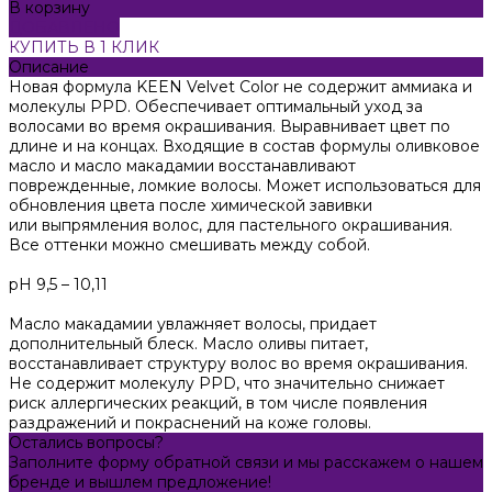
В корзину
ДОБАВЛЕНО
КУПИТЬ В 1 КЛИК
Описание
Новая формула KEEN Velvet Color не содержит аммиака и
молекулы PPD. Обеспечивает оптимальный уход за
волосами во время окрашивания. Выравнивает цвет по
длине и на концах. Входящие в состав формулы оливковое
масло и масло макадамии восстанавливают
поврежденные, ломкие волосы. Может использоваться для
обновления цвета после химической завивки
или выпрямления волос, для пастельного окрашивания.
Все оттенки можно смешивать между собой.
pH 9,5 – 10,11
Масло макадамии увлажняет волосы, придает
дополнительный блеск. Масло оливы питает,
восстанавливает структуру волос во время окрашивания.
Не содержит молекулу PPD, что значительно снижает
риск аллергических реакций, в том числе появления
раздражений и покраснений на коже головы.
Остались вопросы?
Заполните форму обратной связи и мы расскажем о нашем
бренде и вышлем предложение!