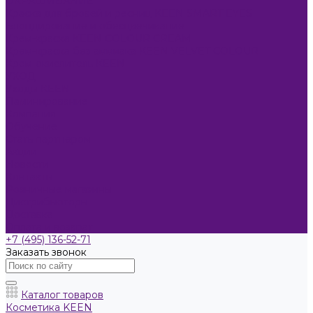
ОКРАШИВАНИЕ
Краска для бровей и ресниц KEEN SMART EYES
Блондирование и обесцвечивание
Крем-краска KEEN COLOUR CREAM
Крем-краска без аммиака KEEN VELVET COLOUR
Крем-окислитель KEEN
УХОД
Уходы KEEN
Ламинирование
Компания
Обучение
Стать партнером
Акции
Новости
Контакты
Розничные магазины
Дистрибьюторы
Доставка
Оплата и возврат
+7 (495) 136-52-71
Заказать звонок
Каталог товаров
Косметика KEEN