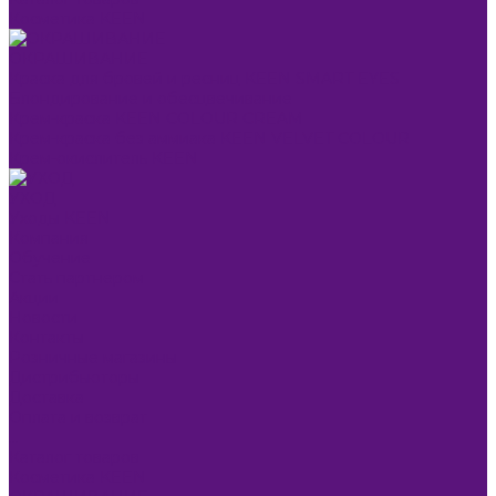
Косметика KEEN
ОКРАШИВАНИЕ
Краска для бровей и ресниц KEEN SMART EYES
Блондирование и обесцвечивание
Крем-краска KEEN COLOUR CREAM
Крем-краска без аммиака KEEN VELVET COLOUR
Крем-окислитель KEEN
УХОД
Уходы KEEN
Компания
Обучение
Стать партнером
Акции
Новости
Контакты
Розничные магазины
Дистрибьюторы
Доставка
Оплата и возврат
...
Каталог товаров
Косметика KEEN