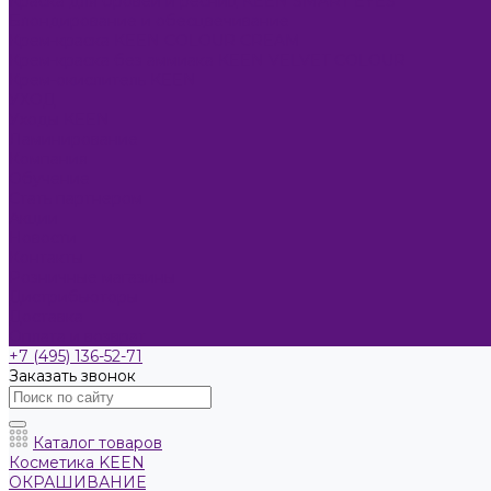
Краска для бровей и ресниц KEEN SMART EYES
Блондирование и обесцвечивание
Крем-краска KEEN COLOUR CREAM
Крем-краска без аммиака KEEN VELVET COLOUR
Крем-окислитель KEEN
УХОД
Уходы KEEN
Ламинирование
Компания
Обучение
Стать партнером
Акции
Новости
Контакты
Розничные магазины
Дистрибьюторы
Доставка
Оплата и возврат
+7 (495) 136-52-71
Заказать звонок
Каталог товаров
Косметика KEEN
ОКРАШИВАНИЕ