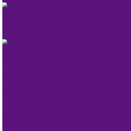
ОКРАШИВАНИЕ
Краска для бровей и ресниц KEEN SMART EYES
Блондирование и обесцвечивание
Крем-краска KEEN COLOUR CREAM
Крем-краска без аммиака KEEN VELVET COLOUR
Крем-окислитель KEEN
УХОД
Уходы KEEN
Компания
Обучение
Стать партнером
Акции
Новости
Контакты
Розничные магазины
Дистрибьюторы
Доставка
Оплата и возврат
...
Каталог товаров
Косметика KEEN
ОКРАШИВАНИЕ