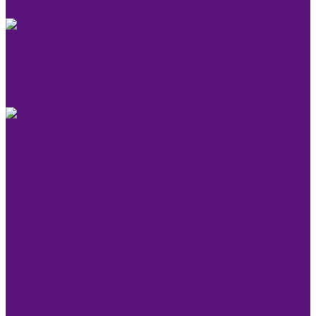
Косметика KEEN
ОКРАШИВАНИЕ
Краска для бровей и ресниц KEEN SMART EYES
Блондирование и обесцвечивание
Крем-краска KEEN COLOUR CREAM
Крем-краска без аммиака KEEN VELVET COLOUR
Крем-окислитель KEEN
УХОД
Уходы KEEN
Компания
Обучение
Стать партнером
Акции
Новости
Контакты
Розничные магазины
Дистрибьюторы
Доставка
Оплата и возврат
...
Каталог товаров
Косметика KEEN