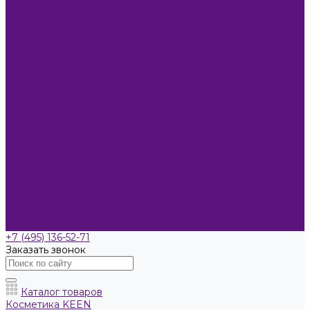
ОКРАШИВАНИЕ
Краска для бровей и ресниц KEEN SMART EYES
Блондирование и обесцвечивание
Крем-краска KEEN COLOUR CREAM
Крем-краска без аммиака KEEN VELVET COLOUR
Крем-окислитель KEEN
УХОД
Уходы KEEN
Ламинирование
Компания
Обучение
Стать партнером
Акции
Новости
Контакты
Розничные магазины
Дистрибьюторы
Доставка
Оплата и возврат
+7 (495) 136-52-71
Заказать звонок
Каталог товаров
Косметика KEEN