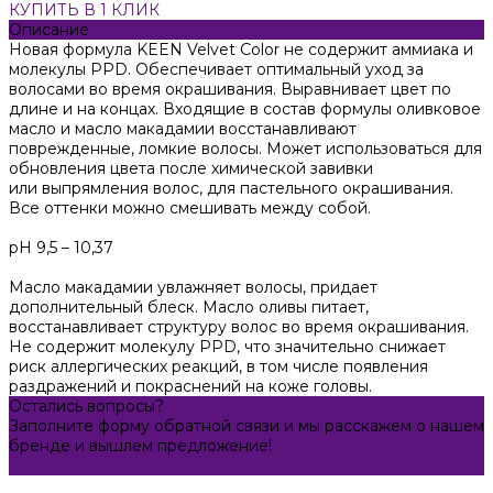
КУПИТЬ В 1 КЛИК
Описание
Новая формула KEEN Velvet Color не содержит аммиака и
молекулы PPD. Обеспечивает оптимальный уход за
волосами во время окрашивания. Выравнивает цвет по
длине и на концах. Входящие в состав формулы оливковое
масло и масло макадамии восстанавливают
поврежденные, ломкие волосы. Может использоваться для
обновления цвета после химической завивки
или выпрямления волос, для пастельного окрашивания.
Все оттенки можно смешивать между собой.
pH 9,5 – 10,37
Масло макадамии увлажняет волосы, придает
дополнительный блеск. Масло оливы питает,
восстанавливает структуру волос во время окрашивания.
Не содержит молекулу PPD, что значительно снижает
риск аллергических реакций, в том числе появления
раздражений и покраснений на коже головы.
Остались вопросы?
Заполните форму обратной связи и мы расскажем о нашем
бренде и вышлем предложение!
Задать вопрос