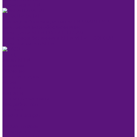
Косметика KEEN
ОКРАШИВАНИЕ
Краска для бровей и ресниц KEEN SMART EYES
Блондирование и обесцвечивание
Крем-краска KEEN COLOUR CREAM
Крем-краска без аммиака KEEN VELVET COLOUR
Крем-окислитель KEEN
УХОД
Уходы KEEN
Компания
Обучение
Стать партнером
Акции
Новости
Контакты
Розничные магазины
Дистрибьюторы
Доставка
Оплата и возврат
...
Каталог товаров
Косметика KEEN