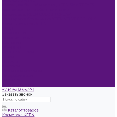
ОКРАШИВАНИЕ
Краска для бровей и ресниц KEEN SMART EYES
Блондирование и обесцвечивание
Крем-краска KEEN COLOUR CREAM
Крем-краска без аммиака KEEN VELVET COLOUR
Крем-окислитель KEEN
УХОД
Уходы KEEN
Ламинирование
Компания
Обучение
Стать партнером
Акции
Новости
Контакты
Розничные магазины
Дистрибьюторы
Доставка
Оплата и возврат
+7 (495) 136-52-71
Заказать звонок
Каталог товаров
Косметика KEEN