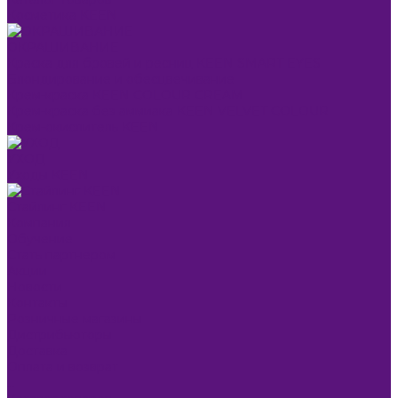
Косметика KEEN
ОКРАШИВАНИЕ
Краска для бровей и ресниц KEEN SMART EYES
Блондирование и обесцвечивание
Крем-краска KEEN COLOUR CREAM
Крем-краска без аммиака KEEN VELVET COLOUR
Крем-окислитель KEEN
УХОД
Уходы KEEN
Стайлинг KEEN
Компания
Обучение
Стать партнером
Акции
Новости
Контакты
Розничные магазины
Дистрибьюторы
Доставка
Оплата и возврат
...