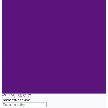
Каталог товаров
Косметика KEEN
ОКРАШИВАНИЕ
Краска для бровей и ресниц KEEN SMART EYES
Блондирование и обесцвечивание
Крем-краска KEEN COLOUR CREAM
Крем-краска без аммиака KEEN VELVET COLOUR
Крем-окислитель KEEN
УХОД
Уходы KEEN
Ламинирование
Стайлинг KEEN
Компания
Обучение
Стать партнером
Акции
Новости
Контакты
Розничные магазины
Дистрибьюторы
Доставка
Оплата и возврат
+7 (495) 136-52-71
Заказать звонок