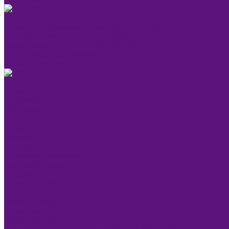
ОКРАШИВАНИЕ
Краска для бровей и ресниц KEEN SMART EYES
Блондирование и обесцвечивание
Крем-краска KEEN COLOUR CREAM
Крем-краска без аммиака KEEN VELVET COLOUR
Крем-окислитель KEEN
УХОД
Уходы KEEN
Компания
Обучение
Стать партнером
Акции
Новости
Контакты
Розничные магазины
Дистрибьюторы
Доставка
Оплата и возврат
...
Каталог товаров
Косметика KEEN
ОКРАШИВАНИЕ