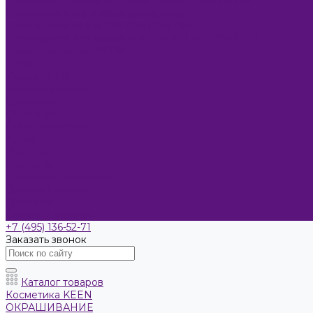
Краска для бровей и ресниц KEEN SMART EYES
Блондирование и обесцвечивание
Крем-краска KEEN COLOUR CREAM
Крем-краска без аммиака KEEN VELVET COLOUR
Крем-окислитель KEEN
УХОД
Уходы KEEN
Ламинирование
Компания
Обучение
Стать партнером
Акции
Новости
Контакты
Розничные магазины
Дистрибьюторы
Доставка
Оплата и возврат
+7 (495) 136-52-71
Заказать звонок
Каталог товаров
Косметика KEEN
ОКРАШИВАНИЕ