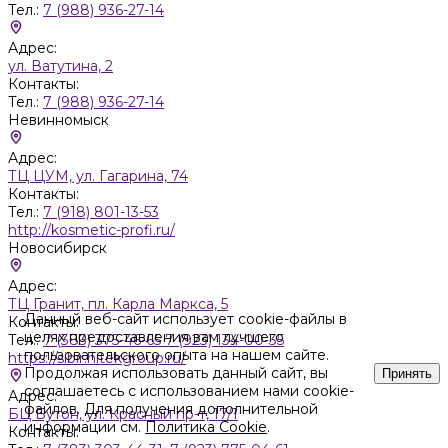
Тел.:
7 (988) 936-27-14
Адрес:
ул. Ватутина, 2
Контакты:
Тел.:
7 (988) 936-27-14
Невинномыск
Адрес:
ТЦ ЦУМ, ул. Гагарина, 74
Контакты:
Тел.:
7 (918) 801-13-53
http://kosmetic-profi.ru/
Новосибирск
Адрес:
ТЦ Гранит, пл. Карла Маркса, 5
Данный веб-сайт использует cookie-файлы в
Контакты:
целях предоставления вам лучшего
Тел.:
7 (383) 375-46-65 7 (923) 134-00-35
пользовательского опыта на нашем сайте.
https://sibir.hitekgroup.ru/
Продолжая использовать данный сайт, вы
Принять
соглашаетесь с использованием нами cookie-
Адрес:
файлов. Для получения дополнительной
БЦ Бутон, ул. Красный пр-т, 17/1
информации см.
Политика Cookie
.
Контакты: