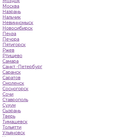
Моздок
Москва
Назрань
Нальчик
Невинномыск
Новосибирск
Пенза
Печора
Пятигорск
Ржев
Ртищево
Самара
Санкт -Петербург
Саранск
Саратов
Смоленск
Сосногорск
Сочи
Ставрополь
Сухум
Сызрань
Тверь
Тимашевск
Тольятти
Ульяновск