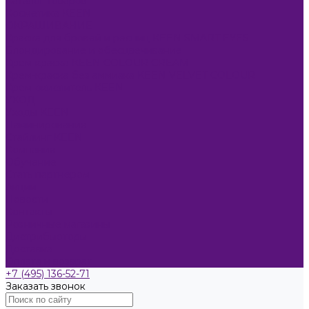
Каталог товаров
Косметика KEEN
ОКРАШИВАНИЕ
Краска для бровей и ресниц KEEN SMART EYES
Блондирование и обесцвечивание
Крем-краска KEEN COLOUR CREAM
Крем-краска без аммиака KEEN VELVET COLOUR
Крем-окислитель KEEN
УХОД
Уходы KEEN
Ламинирование
Стайлинг KEEN
Компания
Обучение
Стать партнером
Акции
Новости
Контакты
Розничные магазины
Дистрибьюторы
Доставка
Оплата и возврат
+7 (495) 136-52-71
Заказать звонок