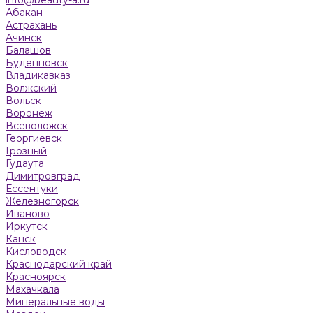
Абакан
Астрахань
Ачинск
Балашов
Буденновск
Владикавказ
Волжский
Вольск
Воронеж
Всеволожск
Георгиевск
Грозный
Гудаута
Димитровград
Ессентуки
Железногорск
Иваново
Иркутск
Канск
Кисловодск
Краснодарский край
Красноярск
Махачкала
Минеральные воды