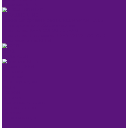
Косметика KEEN
ОКРАШИВАНИЕ
Краска для бровей и ресниц KEEN SMART EYES
Блондирование и обесцвечивание
Крем-краска KEEN COLOUR CREAM
Крем-краска без аммиака KEEN VELVET COLOUR
Крем-окислитель KEEN
УХОД
Уходы KEEN
Стайлинг KEEN
Компания
Обучение
Стать партнером
Акции
Новости
Контакты
Розничные магазины
Дистрибьюторы
Доставка
Оплата и возврат
...