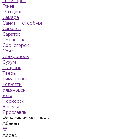
Пятигорск
Ржев
Ртищево
Самара
Санкт -Петербург
Саранск
Саратов
Смоленск
Сосногорск
Сочи
Ставрополь
Сухум
Сызрань
Тверь
Тимашевск
Тольятти
Ульяновск
Ухта
Черкесск
Энгельс
Ярославль
Розничные магазины
Абакан
Адрес: