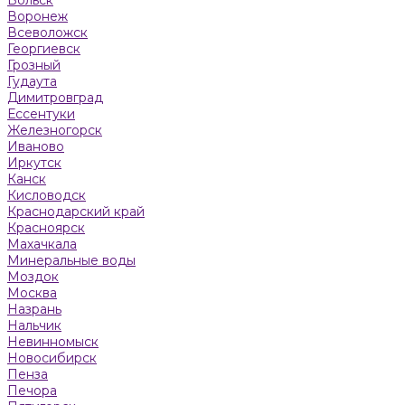
Воронеж
Всеволожск
Георгиевск
Грозный
Гудаута
Димитровград
Ессентуки
Железногорск
Иваново
Иркутск
Канск
Кисловодск
Краснодарский край
Красноярск
Махачкала
Минеральные воды
Моздок
Москва
Назрань
Нальчик
Невинномыск
Новосибирск
Пенза
Печора