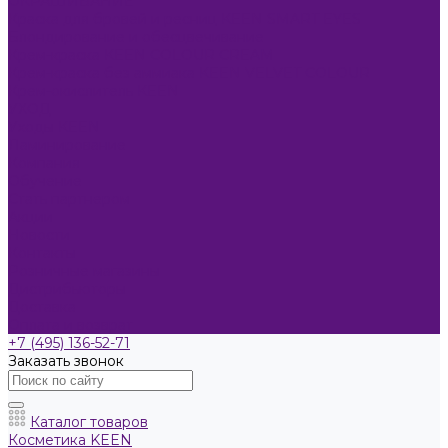
ОКРАШИВАНИЕ
Краска для бровей и ресниц KEEN SMART EYES
Блондирование и обесцвечивание
Крем-краска KEEN COLOUR CREAM
Крем-краска без аммиака KEEN VELVET COLOUR
Крем-окислитель KEEN
УХОД
Уходы KEEN
Ламинирование
Компания
Обучение
Стать партнером
Акции
Новости
Контакты
Розничные магазины
Дистрибьюторы
Доставка
Оплата и возврат
+7 (495) 136-52-71
Заказать звонок
Каталог товаров
Косметика KEEN