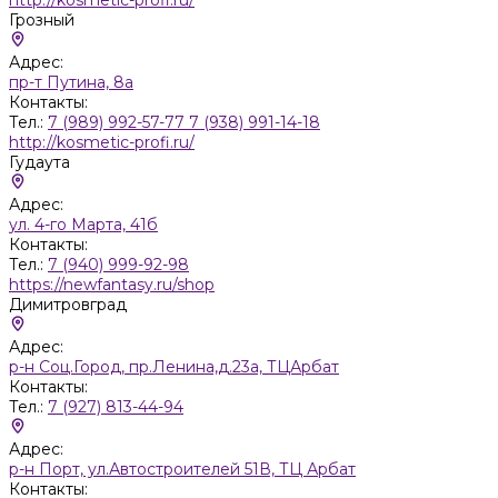
Грозный
Адрес:
пр-т Путина, 8а
Контакты:
Тел.:
7 (989) 992-57-77 7 (938) 991-14-18
http://kosmetic-profi.ru/
Гудаута
Адрес:
ул. 4-го Марта, 41б
Контакты:
Тел.:
7 (940) 999-92-98
https://newfantasy.ru/shop
Димитровград
Адрес:
р-н Соц.Город, пр.Ленина,д.23а, ТЦАрбат
Контакты:
Тел.:
7 (927) 813-44-94
Адрес:
р-н Порт, ул.Автостроителей 51В, ТЦ Арбат
Контакты: