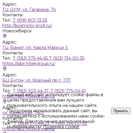
Адрес:
ТЦ ЦУМ, ул. Гагарина, 74
Контакты:
Тел.:
7 (918) 801-13-53
http://kosmetic-profi.ru/
Новосибирск
Адрес:
ТЦ Гранит, пл. Карла Маркса, 5
Контакты:
Тел.:
7 (383) 375-46-65 7 (923) 134-00-35
https://sibir.hitekgroup.ru/
Адрес:
БЦ Бутон, ул. Красный пр-т, 17/1
Контакты:
Тел.:
7 (383) 303-44-31, 7 (923) 775-04-61
Данный веб-сайт использует cookie-файлы в
https://sibir.hitekgroup.ru/
целях предоставления вам лучшего
пользовательского опыта на нашем сайте.
Адрес:
Продолжая использовать данный сайт, вы
Принять
ул. Каменская, 78/2
соглашаетесь с использованием нами cookie-
Контакты:
файлов. Для получения дополнительной
Тел.:
7 (383) 375-46-23, 7 (923) 134-00-32
информации см.
Политика Cookie
.
https://sibir.hitekgroup.ru/