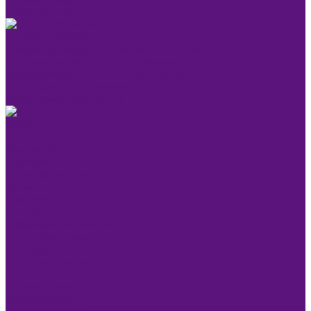
Косметика KEEN
ОКРАШИВАНИЕ
Краска для бровей и ресниц KEEN SMART EYES
Блондирование и обесцвечивание
Крем-краска KEEN COLOUR CREAM
Крем-краска без аммиака KEEN VELVET COLOUR
Крем-окислитель KEEN
УХОД
Уходы KEEN
Компания
Обучение
Стать партнером
Акции
Новости
Контакты
Розничные магазины
Дистрибьюторы
Доставка
Оплата и возврат
...
Каталог товаров
Косметика KEEN