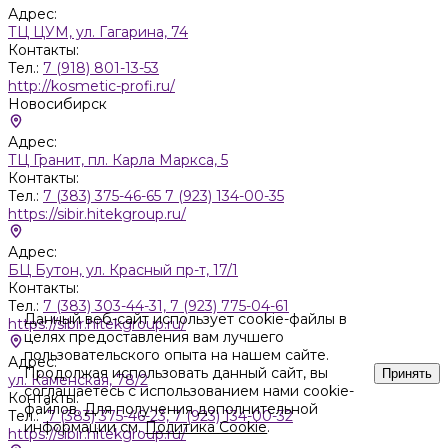
Адрес:
ТЦ ЦУМ, ул. Гагарина, 74
Контакты:
Тел.:
7 (918) 801-13-53
http://kosmetic-profi.ru/
Новосибирск
Адрес:
ТЦ Гранит, пл. Карла Маркса, 5
Контакты:
Тел.:
7 (383) 375-46-65 7 (923) 134-00-35
https://sibir.hitekgroup.ru/
Адрес:
БЦ Бутон, ул. Красный пр-т, 17/1
Контакты:
Тел.:
7 (383) 303-44-31, 7 (923) 775-04-61
Данный веб-сайт использует cookie-файлы в
https://sibir.hitekgroup.ru/
целях предоставления вам лучшего
пользовательского опыта на нашем сайте.
Адрес:
Продолжая использовать данный сайт, вы
Принять
ул. Каменская, 78/2
соглашаетесь с использованием нами cookie-
Контакты:
файлов. Для получения дополнительной
Тел.:
7 (383) 375-46-23, 7 (923) 134-00-32
информации см.
Политика Cookie
.
https://sibir.hitekgroup.ru/