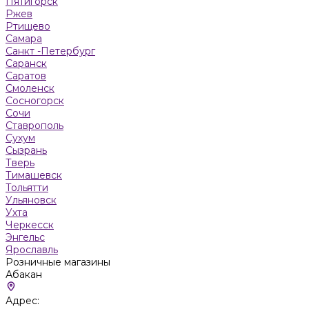
Пятигорск
Ржев
Ртищево
Самара
Санкт -Петербург
Саранск
Саратов
Смоленск
Сосногорск
Сочи
Ставрополь
Сухум
Сызрань
Тверь
Тимашевск
Тольятти
Ульяновск
Ухта
Черкесск
Энгельс
Ярославль
Розничные магазины
Абакан
Адрес: