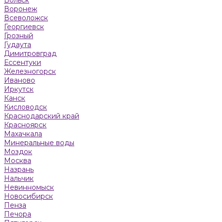
Воронеж
Всеволожск
Георгиевск
Грозный
Гудаута
Димитровград
Ессентуки
Железногорск
Иваново
Иркутск
Канск
Кисловодск
Краснодарский край
Красноярск
Махачкала
Минеральные воды
Моздок
Москва
Назрань
Нальчик
Невинномыск
Новосибирск
Пенза
Печора