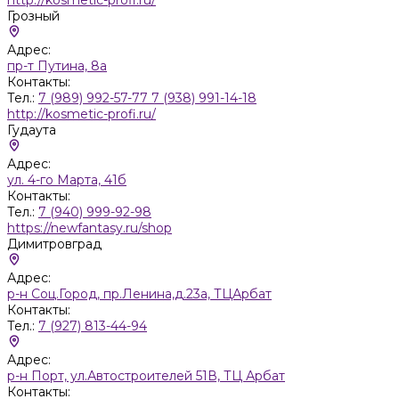
Грозный
Адрес:
пр-т Путина, 8а
Контакты:
Тел.:
7 (989) 992-57-77 7 (938) 991-14-18
http://kosmetic-profi.ru/
Гудаута
Адрес:
ул. 4-го Марта, 41б
Контакты:
Тел.:
7 (940) 999-92-98
https://newfantasy.ru/shop
Димитровград
Адрес:
р-н Соц.Город, пр.Ленина,д.23а, ТЦАрбат
Контакты:
Тел.:
7 (927) 813-44-94
Адрес:
р-н Порт, ул.Автостроителей 51В, ТЦ Арбат
Контакты: