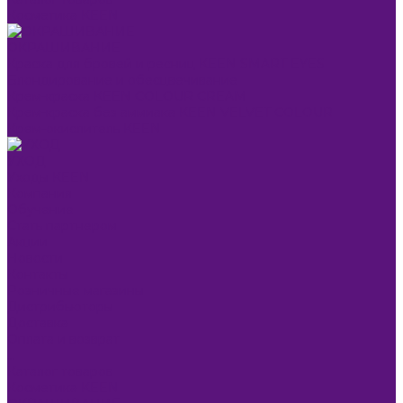
Косметика KEEN
ОКРАШИВАНИЕ
Краска для бровей и ресниц KEEN SMART EYES
Блондирование и обесцвечивание
Крем-краска KEEN COLOUR CREAM
Крем-краска без аммиака KEEN VELVET COLOUR
Крем-окислитель KEEN
УХОД
Уходы KEEN
Компания
Обучение
Стать партнером
Акции
Новости
Контакты
Розничные магазины
Дистрибьюторы
Доставка
Оплата и возврат
...
Каталог товаров
Косметика KEEN