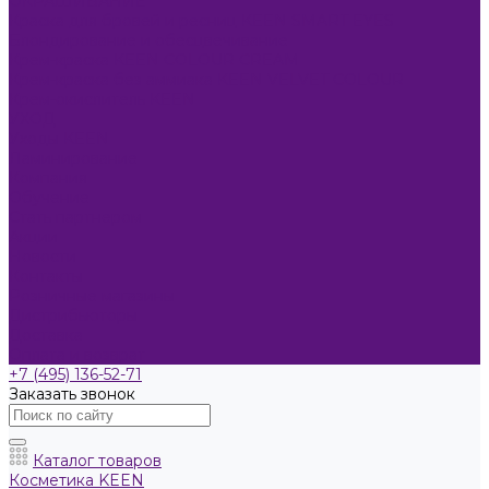
ОКРАШИВАНИЕ
Краска для бровей и ресниц KEEN SMART EYES
Блондирование и обесцвечивание
Крем-краска KEEN COLOUR CREAM
Крем-краска без аммиака KEEN VELVET COLOUR
Крем-окислитель KEEN
УХОД
Уходы KEEN
Ламинирование
Компания
Обучение
Стать партнером
Акции
Новости
Контакты
Розничные магазины
Дистрибьюторы
Доставка
Оплата и возврат
+7 (495) 136-52-71
Заказать звонок
Каталог товаров
Косметика KEEN