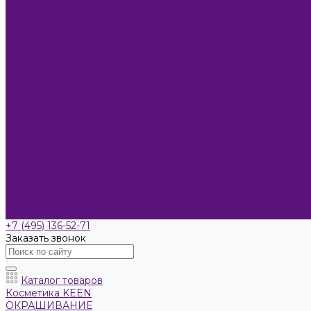
Краска для бровей и ресниц KEEN SMART EYES
Блондирование и обесцвечивание
Крем-краска KEEN COLOUR CREAM
Крем-краска без аммиака KEEN VELVET COLOUR
Крем-окислитель KEEN
УХОД
Уходы KEEN
Ламинирование
Компания
Обучение
Стать партнером
Акции
Новости
Контакты
Розничные магазины
Дистрибьюторы
Доставка
Оплата и возврат
+7 (495) 136-52-71
Заказать звонок
Каталог товаров
Косметика KEEN
ОКРАШИВАНИЕ