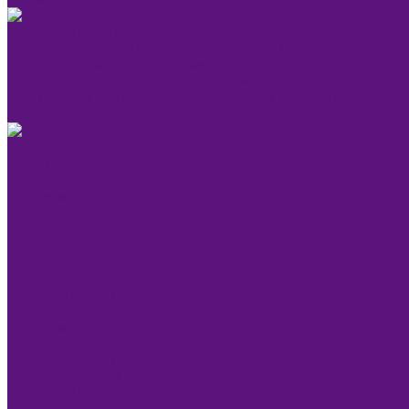
ОКРАШИВАНИЕ
Краска для бровей и ресниц KEEN SMART EYES
Блондирование и обесцвечивание
Крем-краска KEEN COLOUR CREAM
Крем-краска без аммиака KEEN VELVET COLOUR
Крем-окислитель KEEN
УХОД
Уходы KEEN
Компания
Обучение
Стать партнером
Акции
Новости
Контакты
Розничные магазины
Дистрибьюторы
Доставка
Оплата и возврат
...
Каталог товаров
Косметика KEEN
ОКРАШИВАНИЕ