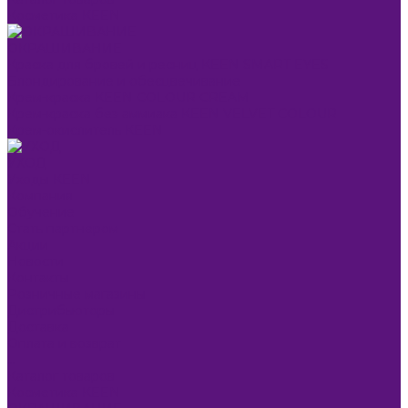
Косметика KEEN
ОКРАШИВАНИЕ
Краска для бровей и ресниц KEEN SMART EYES
Блондирование и обесцвечивание
Крем-краска KEEN COLOUR CREAM
Крем-краска без аммиака KEEN VELVET COLOUR
Крем-окислитель KEEN
УХОД
Уходы KEEN
Компания
Обучение
Стать партнером
Акции
Новости
Контакты
Розничные магазины
Дистрибьюторы
Доставка
Оплата и возврат
...
Каталог товаров
Косметика KEEN