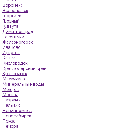
Воронеж
Всеволожск
Георгиевск
Грозный
Гудаута
Димитровград
Ессентуки
Железногорск
Иваново
Иркутск
Канск
Кисловодск
Краснодарский край
Красноярск
Махачкала
Минеральные воды
Моздок
Москва
Назрань
Нальчик
Невинномыск
Новосибирск
Пенза
Печора