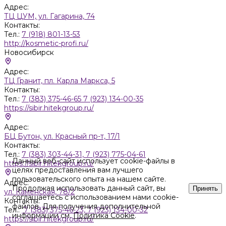
Адрес:
ТЦ ЦУМ, ул. Гагарина, 74
Контакты:
Тел.:
7 (918) 801-13-53
http://kosmetic-profi.ru/
Новосибирск
Адрес:
ТЦ Гранит, пл. Карла Маркса, 5
Контакты:
Тел.:
7 (383) 375-46-65 7 (923) 134-00-35
https://sibir.hitekgroup.ru/
Адрес:
БЦ Бутон, ул. Красный пр-т, 17/1
Контакты:
Тел.:
7 (383) 303-44-31, 7 (923) 775-04-61
Данный веб-сайт использует cookie-файлы в
https://sibir.hitekgroup.ru/
целях предоставления вам лучшего
пользовательского опыта на нашем сайте.
Адрес:
Продолжая использовать данный сайт, вы
Принять
ул. Каменская, 78/2
соглашаетесь с использованием нами cookie-
Контакты:
файлов. Для получения дополнительной
Тел.:
7 (383) 375-46-23, 7 (923) 134-00-32
информации см.
Политика Cookie
.
https://sibir.hitekgroup.ru/