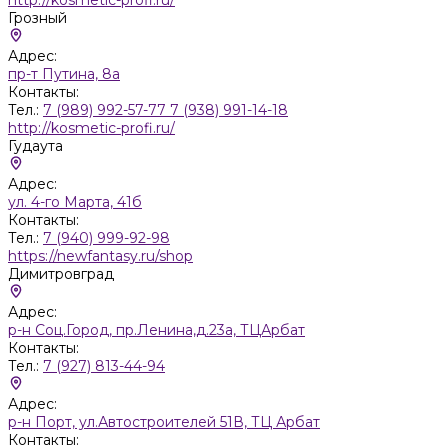
Грозный
Адрес:
пр-т Путина, 8а
Контакты:
Тел.:
7 (989) 992-57-77 7 (938) 991-14-18
http://kosmetic-profi.ru/
Гудаута
Адрес:
ул. 4-го Марта, 41б
Контакты:
Тел.:
7 (940) 999-92-98
https://newfantasy.ru/shop
Димитровград
Адрес:
р-н Соц.Город, пр.Ленина,д.23а, ТЦАрбат
Контакты:
Тел.:
7 (927) 813-44-94
Адрес:
р-н Порт, ул.Автостроителей 51В, ТЦ Арбат
Контакты: