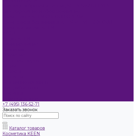
ОКРАШИВАНИЕ
Краска для бровей и ресниц KEEN SMART EYES
Блондирование и обесцвечивание
Крем-краска KEEN COLOUR CREAM
Крем-краска без аммиака KEEN VELVET COLOUR
Крем-окислитель KEEN
УХОД
Уходы KEEN
Ламинирование
Компания
Обучение
Стать партнером
Акции
Новости
Контакты
Розничные магазины
Дистрибьюторы
Доставка
Оплата и возврат
+7 (495) 136-52-71
Заказать звонок
Каталог товаров
Косметика KEEN