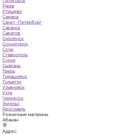
Пятигорск
Ржев
Ртищево
Самара
Санкт -Петербург
Саранск
Саратов
Смоленск
Сосногорск
Сочи
Ставрополь
Сухум
Сызрань
Тверь
Тимашевск
Тольятти
Ульяновск
Ухта
Черкесск
Энгельс
Ярославль
Розничные магазины
Абакан
Адрес: