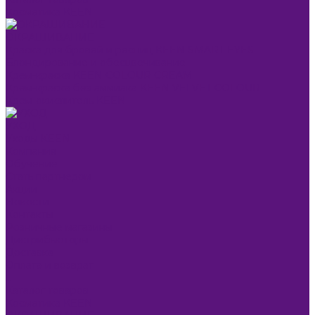
Косметика KEEN
ОКРАШИВАНИЕ
Краска для бровей и ресниц KEEN SMART EYES
Блондирование и обесцвечивание
Крем-краска KEEN COLOUR CREAM
Крем-краска без аммиака KEEN VELVET COLOUR
Крем-окислитель KEEN
УХОД
Уходы KEEN
Компания
Обучение
Стать партнером
Акции
Новости
Контакты
Розничные магазины
Дистрибьюторы
Доставка
Оплата и возврат
...
Каталог товаров
Косметика KEEN