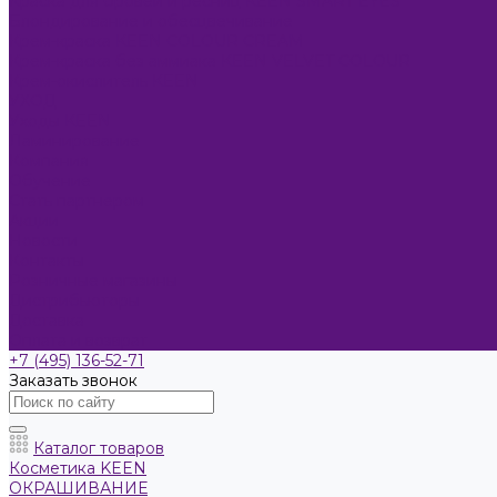
Краска для бровей и ресниц KEEN SMART EYES
Блондирование и обесцвечивание
Крем-краска KEEN COLOUR CREAM
Крем-краска без аммиака KEEN VELVET COLOUR
Крем-окислитель KEEN
УХОД
Уходы KEEN
Ламинирование
Компания
Обучение
Стать партнером
Акции
Новости
Контакты
Розничные магазины
Дистрибьюторы
Доставка
Оплата и возврат
+7 (495) 136-52-71
Заказать звонок
Каталог товаров
Косметика KEEN
ОКРАШИВАНИЕ