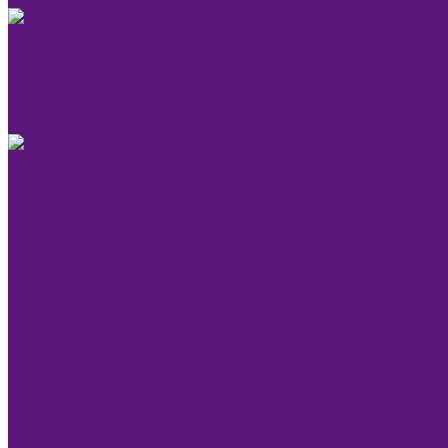
ОКРАШИВАНИЕ
Краска для бровей и ресниц KEEN SMART EYES
Блондирование и обесцвечивание
Крем-краска KEEN COLOUR CREAM
Крем-краска без аммиака KEEN VELVET COLOUR
Крем-окислитель KEEN
УХОД
Уходы KEEN
Компания
Обучение
Стать партнером
Акции
Новости
Контакты
Розничные магазины
Дистрибьюторы
Доставка
Оплата и возврат
...
Каталог товаров
Косметика KEEN
ОКРАШИВАНИЕ