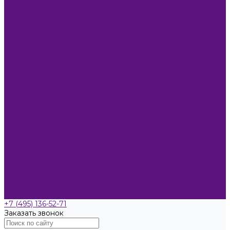
Каталог товаров
Косметика KEEN
ОКРАШИВАНИЕ
Краска для бровей и ресниц KEEN SMART EYES
Блондирование и обесцвечивание
Крем-краска KEEN COLOUR CREAM
Крем-краска без аммиака KEEN VELVET COLOUR
Крем-окислитель KEEN
УХОД
Уходы KEEN
Ламинирование
Стайлинг KEEN
Компания
Обучение
Стать партнером
Акции
Новости
Контакты
Розничные магазины
Дистрибьюторы
Доставка
Оплата и возврат
+7 (495) 136-52-71
Заказать звонок