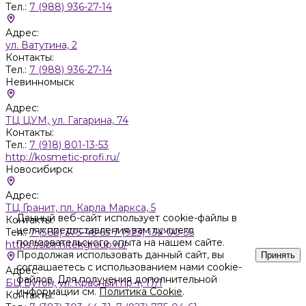
Тел.:
7 (988) 936-27-14
Адрес:
ул. Ватутина, 2
Контакты:
Тел.:
7 (988) 936-27-14
Невинномыск
Адрес:
ТЦ ЦУМ, ул. Гагарина, 74
Контакты:
Тел.:
7 (918) 801-13-53
http://kosmetic-profi.ru/
Новосибирск
Адрес:
ТЦ Гранит, пл. Карла Маркса, 5
Данный веб-сайт использует cookie-файлы в
Контакты:
целях предоставления вам лучшего
Тел.:
7 (383) 375-46-65 7 (923) 134-00-35
пользовательского опыта на нашем сайте.
https://sibir.hitekgroup.ru/
Продолжая использовать данный сайт, вы
Принять
соглашаетесь с использованием нами cookie-
Адрес:
файлов. Для получения дополнительной
БЦ Бутон, ул. Красный пр-т, 17/1
информации см.
Политика Cookie
.
Контакты: