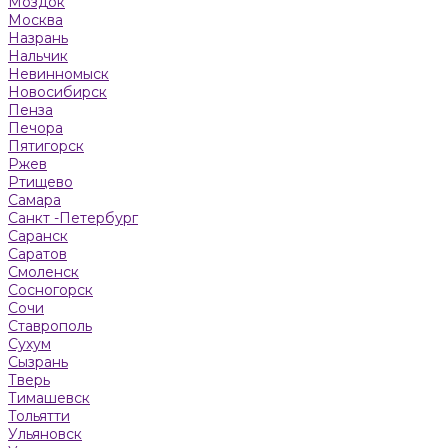
Моздок
Москва
Назрань
Нальчик
Невинномыск
Новосибирск
Пенза
Печора
Пятигорск
Ржев
Ртищево
Самара
Санкт -Петербург
Саранск
Саратов
Смоленск
Сосногорск
Сочи
Ставрополь
Сухум
Сызрань
Тверь
Тимашевск
Тольятти
Ульяновск