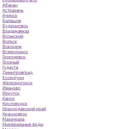
Абакан
Астрахань
Ачинск
Балашов
Буденновск
Владикавказ
Волжский
Вольск
Воронеж
Всеволожск
Георгиевск
Грозный
Гудаута
Димитровград
Ессентуки
Железногорск
Иваново
Иркутск
Канск
Кисловодск
Краснодарский край
Красноярск
Махачкала
Минеральные воды