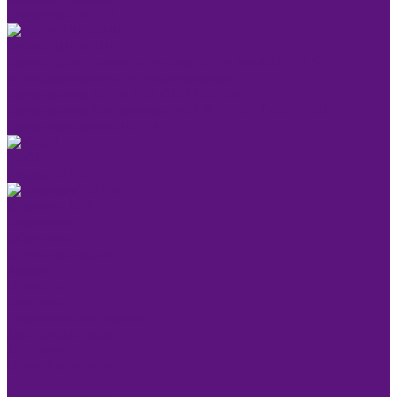
Косметика KEEN
ОКРАШИВАНИЕ
Краска для бровей и ресниц KEEN SMART EYES
Блондирование и обесцвечивание
Крем-краска KEEN COLOUR CREAM
Крем-краска без аммиака KEEN VELVET COLOUR
Крем-окислитель KEEN
УХОД
Уходы KEEN
Стайлинг KEEN
Компания
Обучение
Стать партнером
Акции
Новости
Контакты
Розничные магазины
Дистрибьюторы
Доставка
Оплата и возврат
...