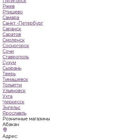
Пятигорск
Ржев
Ртищево
Самара
Санкт -Петербург
Саранск
Саратов
Смоленск
Сосногорск
Сочи
Ставрополь
Сухум
Сызрань
Тверь
Тимашевск
Тольятти
Ульяновск
Ухта
Черкесск
Энгельс
Ярославль
Розничные магазины
Абакан
Адрес: