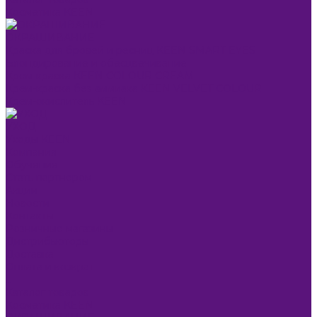
Косметика KEEN
ОКРАШИВАНИЕ
Краска для бровей и ресниц KEEN SMART EYES
Блондирование и обесцвечивание
Крем-краска KEEN COLOUR CREAM
Крем-краска без аммиака KEEN VELVET COLOUR
Крем-окислитель KEEN
УХОД
Уходы KEEN
Компания
Обучение
Стать партнером
Акции
Новости
Контакты
Розничные магазины
Дистрибьюторы
Доставка
Оплата и возврат
...
Каталог товаров
Косметика KEEN