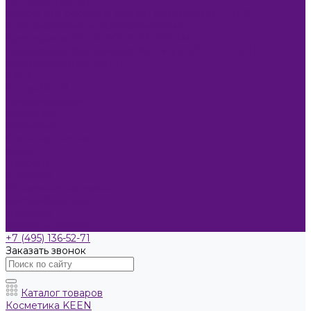
ОКРАШИВАНИЕ
Краска для бровей и ресниц KEEN SMART EYES
Блондирование и обесцвечивание
Крем-краска KEEN COLOUR CREAM
Крем-краска без аммиака KEEN VELVET COLOUR
Крем-окислитель KEEN
УХОД
Уходы KEEN
Ламинирование
Компания
Обучение
Стать партнером
Акции
Новости
Контакты
Розничные магазины
Дистрибьюторы
Доставка
Оплата и возврат
+7 (495) 136-52-71
Заказать звонок
Каталог товаров
Косметика KEEN