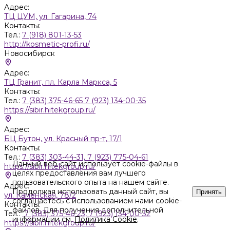
Адрес:
ТЦ ЦУМ, ул. Гагарина, 74
Контакты:
Тел.:
7 (918) 801-13-53
http://kosmetic-profi.ru/
Новосибирск
Адрес:
ТЦ Гранит, пл. Карла Маркса, 5
Контакты:
Тел.:
7 (383) 375-46-65 7 (923) 134-00-35
https://sibir.hitekgroup.ru/
Адрес:
БЦ Бутон, ул. Красный пр-т, 17/1
Контакты:
Тел.:
7 (383) 303-44-31, 7 (923) 775-04-61
Данный веб-сайт использует cookie-файлы в
https://sibir.hitekgroup.ru/
целях предоставления вам лучшего
пользовательского опыта на нашем сайте.
Адрес:
Продолжая использовать данный сайт, вы
Принять
ул. Каменская, 78/2
соглашаетесь с использованием нами cookie-
Контакты:
файлов. Для получения дополнительной
Тел.:
7 (383) 375-46-23, 7 (923) 134-00-32
информации см.
Политика Cookie
.
https://sibir.hitekgroup.ru/