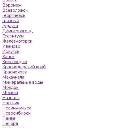
Воронеж
Всеволожск
Георгиевск
Грозный
Гудаута
Димитровград
Ессентуки
Железногорск
Иваново
Иркутск
Канск
Кисловодск
Краснодарский край
Красноярск
Махачкала
Минеральные воды
Моздок
Москва
Назрань
Нальчик
Невинномыск
Новосибирск
Пенза
Печора