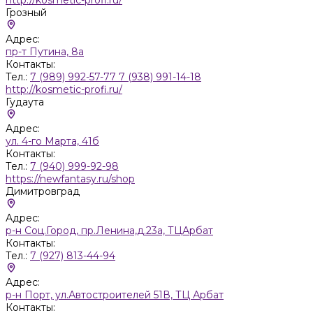
Грозный
Адрес:
пр-т Путина, 8а
Контакты:
Тел.:
7 (989) 992-57-77 7 (938) 991-14-18
http://kosmetic-profi.ru/
Гудаута
Адрес:
ул. 4-го Марта, 41б
Контакты:
Тел.:
7 (940) 999-92-98
https://newfantasy.ru/shop
Димитровград
Адрес:
р-н Соц.Город, пр.Ленина,д.23а, ТЦАрбат
Контакты:
Тел.:
7 (927) 813-44-94
Адрес:
р-н Порт, ул.Автостроителей 51В, ТЦ Арбат
Контакты: