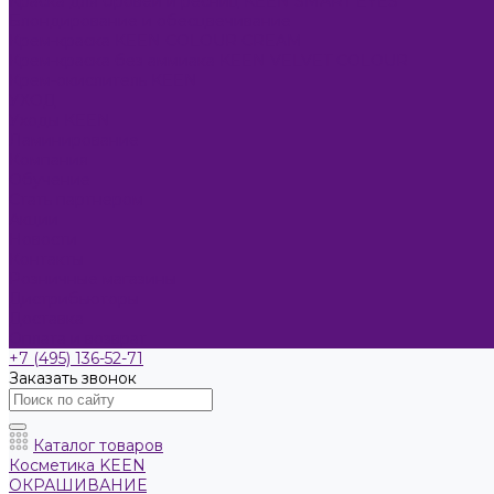
Краска для бровей и ресниц KEEN SMART EYES
Блондирование и обесцвечивание
Крем-краска KEEN COLOUR CREAM
Крем-краска без аммиака KEEN VELVET COLOUR
Крем-окислитель KEEN
УХОД
Уходы KEEN
Ламинирование
Компания
Обучение
Стать партнером
Акции
Новости
Контакты
Розничные магазины
Дистрибьюторы
Доставка
Оплата и возврат
+7 (495) 136-52-71
Заказать звонок
Каталог товаров
Косметика KEEN
ОКРАШИВАНИЕ