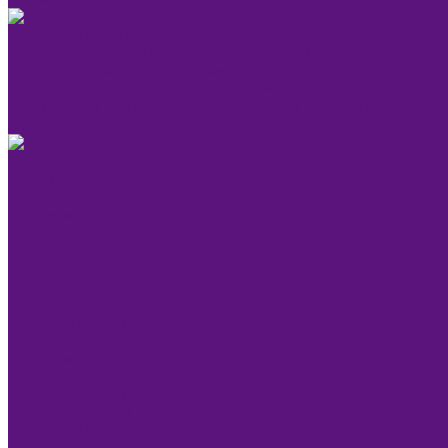
ОКРАШИВАНИЕ
Краска для бровей и ресниц KEEN SMART EYES
Блондирование и обесцвечивание
Крем-краска KEEN COLOUR CREAM
Крем-краска без аммиака KEEN VELVET COLOUR
Крем-окислитель KEEN
УХОД
Уходы KEEN
Компания
Обучение
Стать партнером
Акции
Новости
Контакты
Розничные магазины
Дистрибьюторы
Доставка
Оплата и возврат
...
Каталог товаров
Косметика KEEN
ОКРАШИВАНИЕ