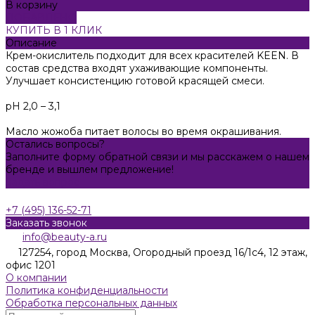
В корзину
ДОБАВЛЕНО
КУПИТЬ В 1 КЛИК
Описание
Крем-окислитель подходит для всех красителей KEEN. В
состав средства входят ухаживающие компоненты.
Улучшает консистенцию готовой красящей смеси.
pH 2,0 – 3,1
Масло жожоба питает волосы во время окрашивания.
Остались вопросы?
Заполните форму обратной связи и мы расскажем о нашем
бренде и вышлем предложение!
Задать вопрос
+7 (495) 136-52-71
Заказать звонок
info@beauty-a.ru
127254, город Москва, Огородный проезд 16/1с4, 12 этаж,
офис 1201
О компании
Политика конфиденциальности
Обработка персональных данных