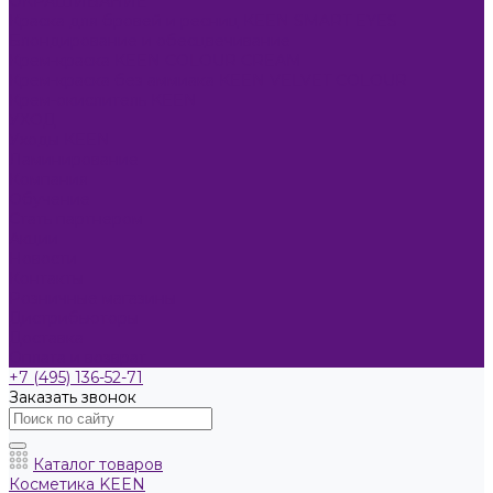
ОКРАШИВАНИЕ
Краска для бровей и ресниц KEEN SMART EYES
Блондирование и обесцвечивание
Крем-краска KEEN COLOUR CREAM
Крем-краска без аммиака KEEN VELVET COLOUR
Крем-окислитель KEEN
УХОД
Уходы KEEN
Ламинирование
Компания
Обучение
Стать партнером
Акции
Новости
Контакты
Розничные магазины
Дистрибьюторы
Доставка
Оплата и возврат
+7 (495) 136-52-71
Заказать звонок
Каталог товаров
Косметика KEEN