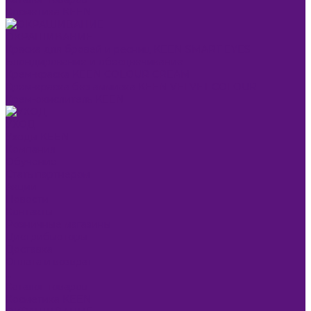
Косметика KEEN
ОКРАШИВАНИЕ
Краска для бровей и ресниц KEEN SMART EYES
Блондирование и обесцвечивание
Крем-краска KEEN COLOUR CREAM
Крем-краска без аммиака KEEN VELVET COLOUR
Крем-окислитель KEEN
УХОД
Уходы KEEN
Компания
Обучение
Стать партнером
Акции
Новости
Контакты
Розничные магазины
Дистрибьюторы
Доставка
Оплата и возврат
...
Каталог товаров
Косметика KEEN