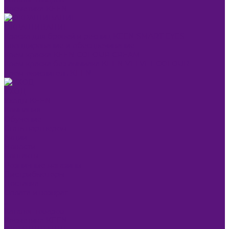
Косметика KEEN
ОКРАШИВАНИЕ
Краска для бровей и ресниц KEEN SMART EYES
Блондирование и обесцвечивание
Крем-краска KEEN COLOUR CREAM
Крем-краска без аммиака KEEN VELVET COLOUR
Крем-окислитель KEEN
УХОД
Уходы KEEN
Компания
Обучение
Стать партнером
Акции
Новости
Контакты
Розничные магазины
Дистрибьюторы
Доставка
Оплата и возврат
...
Каталог товаров
Косметика KEEN