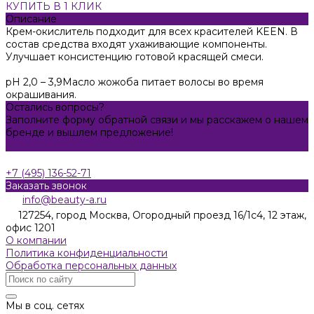
КУПИТЬ В 1 КЛИК
Описание
Крем-окислитель подходит для всех красителей KEEN. В
состав средства входят ухаживающие компоненты.
Улучшает консистенцию готовой красящей смеси.
pH 2,0 – 3,9Масло жожоба питает волосы во время
окрашивания.
Остались вопросы?
Заполните форму обратной связи и мы расскажем о нашем
бренде и вышлем предложение!
Задать вопрос
+7 (495) 136-52-71
Заказать звонок
info@beauty-a.ru
127254, город Москва, Огородный проезд 16/1с4, 12 этаж,
офис 1201
О компании
Политика конфиденциальности
Обработка персональных данных
Мы в соц. сетях