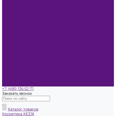
ОКРАШИВАНИЕ
Краска для бровей и ресниц KEEN SMART EYES
Блондирование и обесцвечивание
Крем-краска KEEN COLOUR CREAM
Крем-краска без аммиака KEEN VELVET COLOUR
Крем-окислитель KEEN
УХОД
Уходы KEEN
Ламинирование
Компания
Обучение
Стать партнером
Акции
Новости
Контакты
Розничные магазины
Дистрибьюторы
Доставка
Оплата и возврат
+7 (495) 136-52-71
Заказать звонок
Каталог товаров
Косметика KEEN