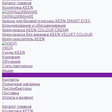
Каталог товаров
Косметика KEEN
ОКРАШИВАНИЕ
Краска для бровей и ресниц KEEN SMART EYES
Блондирование и обесцвечивание
Крем-краска KEEN COLOUR CREAM
Крем-краска без аммиака KEEN VELVET COLOUR
Крем-окислитель KEEN
УХОД
Уходы KEEN
Компания
Обучение
Стать партнером
Акции
Новости
Контакты
Розничные магазины
Дистрибьюторы
Доставка
Оплата и возврат
...
Каталог товаров
Косметика KEEN