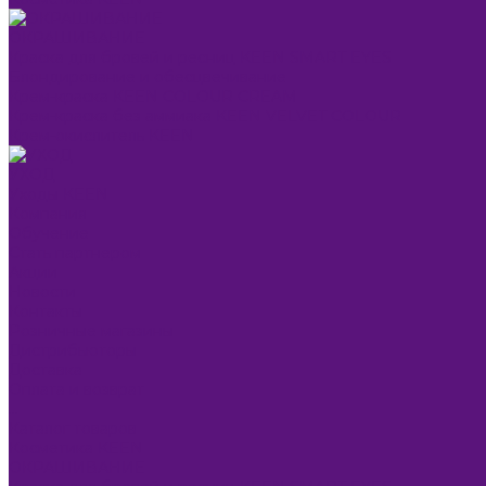
ОКРАШИВАНИЕ
Краска для бровей и ресниц KEEN SMART EYES
Блондирование и обесцвечивание
Крем-краска KEEN COLOUR CREAM
Крем-краска без аммиака KEEN VELVET COLOUR
Крем-окислитель KEEN
УХОД
Уходы KEEN
Компания
Обучение
Стать партнером
Акции
Новости
Контакты
Розничные магазины
Дистрибьюторы
Доставка
Оплата и возврат
...
Каталог товаров
Косметика KEEN
ОКРАШИВАНИЕ