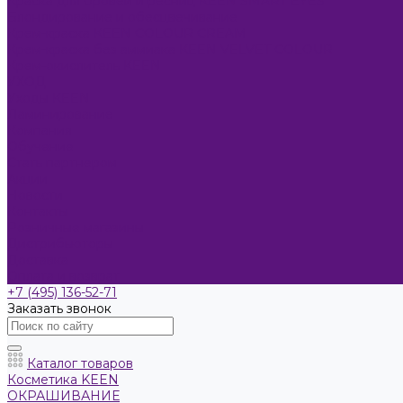
Краска для бровей и ресниц KEEN SMART EYES
Блондирование и обесцвечивание
Крем-краска KEEN COLOUR CREAM
Крем-краска без аммиака KEEN VELVET COLOUR
Крем-окислитель KEEN
УХОД
Уходы KEEN
Ламинирование
Компания
Обучение
Стать партнером
Акции
Новости
Контакты
Розничные магазины
Дистрибьюторы
Доставка
Оплата и возврат
+7 (495) 136-52-71
Заказать звонок
Каталог товаров
Косметика KEEN
ОКРАШИВАНИЕ