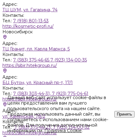
Адрес:
ТЦ ЦУМ, ул. Гагарина, 74
Контакты:
Тел.:
7 (918) 801-13-53
http://kosmetic-profi.ru/
Новосибирск
Адрес:
ТЦ Гранит, пл. Карла Маркса, 5
Контакты:
Тел.:
7 (383) 375-46-65 7 (923) 134-00-35
https://sibir.hitekgroup.ru/
Адрес:
БЦ Бутон, ул. Красный пр-т, 17/1
Контакты:
Тел.:
7 (383) 303-44-31, 7 (923) 775-04-61
Данный веб-сайт использует cookie-файлы в
https://sibir.hitekgroup.ru/
целях предоставления вам лучшего
пользовательского опыта на нашем сайте.
Адрес:
Продолжая использовать данный сайт, вы
Принять
ул. Каменская, 78/2
соглашаетесь с использованием нами cookie-
Контакты:
файлов. Для получения дополнительной
Тел.:
7 (383) 375-46-23, 7 (923) 134-00-32
информации см.
Политика Cookie
.
https://sibir.hitekgroup.ru/