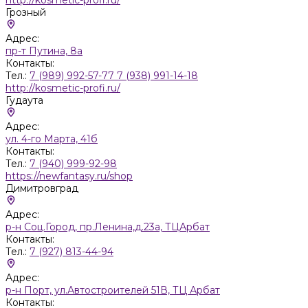
Грозный
Адрес:
пр-т Путина, 8а
Контакты:
Тел.:
7 (989) 992-57-77 7 (938) 991-14-18
http://kosmetic-profi.ru/
Гудаута
Адрес:
ул. 4-го Марта, 41б
Контакты:
Тел.:
7 (940) 999-92-98
https://newfantasy.ru/shop
Димитровград
Адрес:
р-н Соц.Город, пр.Ленина,д.23а, ТЦАрбат
Контакты:
Тел.:
7 (927) 813-44-94
Адрес:
р-н Порт, ул.Автостроителей 51В, ТЦ Арбат
Контакты: