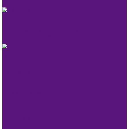
Косметика KEEN
ОКРАШИВАНИЕ
Краска для бровей и ресниц KEEN SMART EYES
Блондирование и обесцвечивание
Крем-краска KEEN COLOUR CREAM
Крем-краска без аммиака KEEN VELVET COLOUR
Крем-окислитель KEEN
УХОД
Уходы KEEN
Компания
Обучение
Стать партнером
Акции
Новости
Контакты
Розничные магазины
Дистрибьюторы
Доставка
Оплата и возврат
...
Каталог товаров
Косметика KEEN