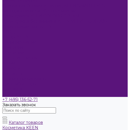
ОКРАШИВАНИЕ
Краска для бровей и ресниц KEEN SMART EYES
Блондирование и обесцвечивание
Крем-краска KEEN COLOUR CREAM
Крем-краска без аммиака KEEN VELVET COLOUR
Крем-окислитель KEEN
УХОД
Уходы KEEN
Ламинирование
Компания
Обучение
Стать партнером
Акции
Новости
Контакты
Розничные магазины
Дистрибьюторы
Доставка
Оплата и возврат
+7 (495) 136-52-71
Заказать звонок
Каталог товаров
Косметика KEEN