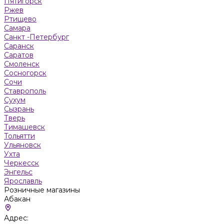
Пятигорск
Ржев
Ртищево
Самара
Санкт -Петербург
Саранск
Саратов
Смоленск
Сосногорск
Сочи
Ставрополь
Сухум
Сызрань
Тверь
Тимашевск
Тольятти
Ульяновск
Ухта
Черкесск
Энгельс
Ярославль
Розничные магазины
Абакан
Адрес: