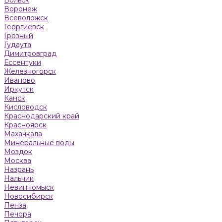
Воронеж
Всеволожск
Георгиевск
Грозный
Гудаута
Димитровград
Ессентуки
Железногорск
Иваново
Иркутск
Канск
Кисловодск
Краснодарский край
Красноярск
Махачкала
Минеральные воды
Моздок
Москва
Назрань
Нальчик
Невинномыск
Новосибирск
Пенза
Печора