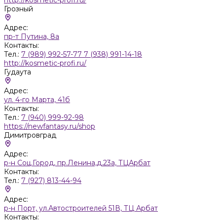
Грозный
Адрес:
пр-т Путина, 8а
Контакты:
Тел.:
7 (989) 992-57-77 7 (938) 991-14-18
http://kosmetic-profi.ru/
Гудаута
Адрес:
ул. 4-го Марта, 41б
Контакты:
Тел.:
7 (940) 999-92-98
https://newfantasy.ru/shop
Димитровград
Адрес:
р-н Соц.Город, пр.Ленина,д.23а, ТЦАрбат
Контакты:
Тел.:
7 (927) 813-44-94
Адрес:
р-н Порт, ул.Автостроителей 51В, ТЦ Арбат
Контакты: