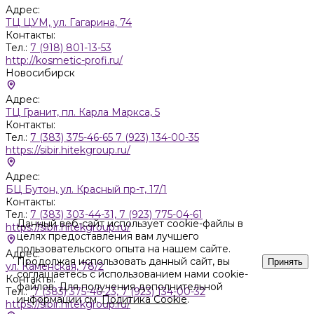
Адрес:
ТЦ ЦУМ, ул. Гагарина, 74
Контакты:
Тел.:
7 (918) 801-13-53
http://kosmetic-profi.ru/
Новосибирск
Адрес:
ТЦ Гранит, пл. Карла Маркса, 5
Контакты:
Тел.:
7 (383) 375-46-65 7 (923) 134-00-35
https://sibir.hitekgroup.ru/
Адрес:
БЦ Бутон, ул. Красный пр-т, 17/1
Контакты:
Тел.:
7 (383) 303-44-31, 7 (923) 775-04-61
Данный веб-сайт использует cookie-файлы в
https://sibir.hitekgroup.ru/
целях предоставления вам лучшего
пользовательского опыта на нашем сайте.
Адрес:
Продолжая использовать данный сайт, вы
Принять
ул. Каменская, 78/2
соглашаетесь с использованием нами cookie-
Контакты:
файлов. Для получения дополнительной
Тел.:
7 (383) 375-46-23, 7 (923) 134-00-32
информации см.
Политика Cookie
.
https://sibir.hitekgroup.ru/