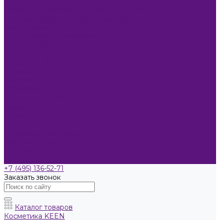
ОКРАШИВАНИЕ
Краска для бровей и ресниц KEEN SMART EYES
Блондирование и обесцвечивание
Крем-краска KEEN COLOUR CREAM
Крем-краска без аммиака KEEN VELVET COLOUR
Крем-окислитель KEEN
УХОД
Уходы KEEN
Ламинирование
Компания
Обучение
Стать партнером
Акции
Новости
Контакты
Розничные магазины
Дистрибьюторы
Доставка
Оплата и возврат
+7 (495) 136-52-71
Заказать звонок
Каталог товаров
Косметика KEEN