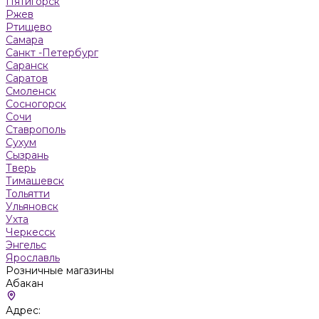
Пятигорск
Ржев
Ртищево
Самара
Санкт -Петербург
Саранск
Саратов
Смоленск
Сосногорск
Сочи
Ставрополь
Сухум
Сызрань
Тверь
Тимашевск
Тольятти
Ульяновск
Ухта
Черкесск
Энгельс
Ярославль
Розничные магазины
Абакан
Адрес: