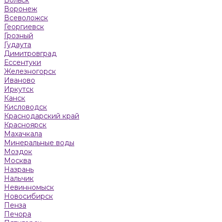
Воронеж
Всеволожск
Георгиевск
Грозный
Гудаута
Димитровград
Ессентуки
Железногорск
Иваново
Иркутск
Канск
Кисловодск
Краснодарский край
Красноярск
Махачкала
Минеральные воды
Моздок
Москва
Назрань
Нальчик
Невинномыск
Новосибирск
Пенза
Печора