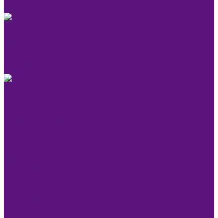
Косметика KEEN
ОКРАШИВАНИЕ
Краска для бровей и ресниц KEEN SMART EYES
Блондирование и обесцвечивание
Крем-краска KEEN COLOUR CREAM
Крем-краска без аммиака KEEN VELVET COLOUR
Крем-окислитель KEEN
УХОД
Уходы KEEN
Компания
Обучение
Стать партнером
Акции
Новости
Контакты
Розничные магазины
Дистрибьюторы
Доставка
Оплата и возврат
...
Каталог товаров
Косметика KEEN