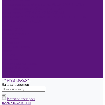
ОКРАШИВАНИЕ
Краска для бровей и ресниц KEEN SMART EYES
Блондирование и обесцвечивание
Крем-краска KEEN COLOUR CREAM
Крем-краска без аммиака KEEN VELVET COLOUR
Крем-окислитель KEEN
УХОД
Уходы KEEN
Ламинирование
Компания
Обучение
Стать партнером
Акции
Новости
Контакты
Розничные магазины
Дистрибьюторы
Доставка
Оплата и возврат
+7 (495) 136-52-71
Заказать звонок
Каталог товаров
Косметика KEEN