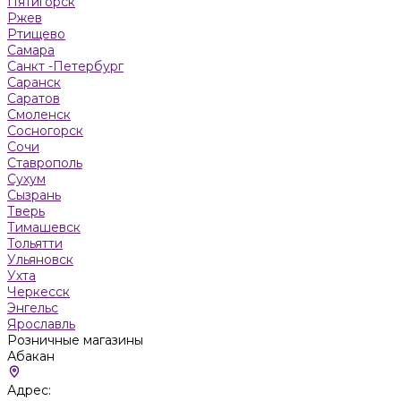
Пятигорск
Ржев
Ртищево
Самара
Санкт -Петербург
Саранск
Саратов
Смоленск
Сосногорск
Сочи
Ставрополь
Сухум
Сызрань
Тверь
Тимашевск
Тольятти
Ульяновск
Ухта
Черкесск
Энгельс
Ярославль
Розничные магазины
Абакан
Адрес: