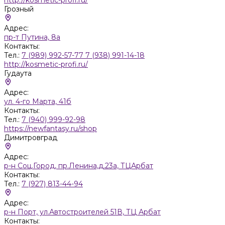
Грозный
Адрес:
пр-т Путина, 8а
Контакты:
Тел.:
7 (989) 992-57-77 7 (938) 991-14-18
http://kosmetic-profi.ru/
Гудаута
Адрес:
ул. 4-го Марта, 41б
Контакты:
Тел.:
7 (940) 999-92-98
https://newfantasy.ru/shop
Димитровград
Адрес:
р-н Соц.Город, пр.Ленина,д.23а, ТЦАрбат
Контакты:
Тел.:
7 (927) 813-44-94
Адрес:
р-н Порт, ул.Автостроителей 51В, ТЦ Арбат
Контакты: