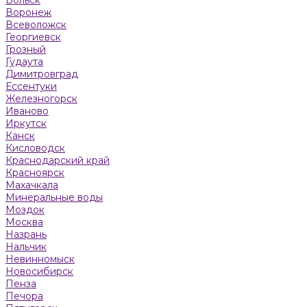
Воронеж
Всеволожск
Георгиевск
Грозный
Гудаута
Димитровград
Ессентуки
Железногорск
Иваново
Иркутск
Канск
Кисловодск
Краснодарский край
Красноярск
Махачкала
Минеральные воды
Моздок
Москва
Назрань
Нальчик
Невинномыск
Новосибирск
Пенза
Печора