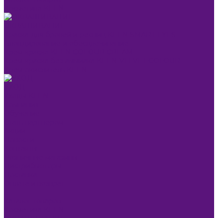
Косметика KEEN
ОКРАШИВАНИЕ
Краска для бровей и ресниц KEEN SMART EYES
Блондирование и обесцвечивание
Крем-краска KEEN COLOUR CREAM
Крем-краска без аммиака KEEN VELVET COLOUR
Крем-окислитель KEEN
УХОД
Уходы KEEN
Компания
Обучение
Стать партнером
Акции
Новости
Контакты
Розничные магазины
Дистрибьюторы
Доставка
Оплата и возврат
...
Каталог товаров
Косметика KEEN