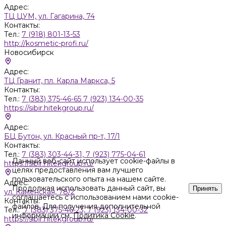
Адрес:
ТЦ ЦУМ, ул. Гагарина, 74
Контакты:
Тел.:
7 (918) 801-13-53
http://kosmetic-profi.ru/
Новосибирск
Адрес:
ТЦ Гранит, пл. Карла Маркса, 5
Контакты:
Тел.:
7 (383) 375-46-65 7 (923) 134-00-35
https://sibir.hitekgroup.ru/
Адрес:
БЦ Бутон, ул. Красный пр-т, 17/1
Контакты:
Тел.:
7 (383) 303-44-31, 7 (923) 775-04-61
Данный веб-сайт использует cookie-файлы в
https://sibir.hitekgroup.ru/
целях предоставления вам лучшего
пользовательского опыта на нашем сайте.
Адрес:
Продолжая использовать данный сайт, вы
Принять
ул. Каменская, 78/2
соглашаетесь с использованием нами cookie-
Контакты:
файлов. Для получения дополнительной
Тел.:
7 (383) 375-46-23, 7 (923) 134-00-32
информации см.
Политика Cookie
.
https://sibir.hitekgroup.ru/