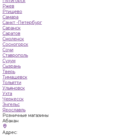
Пятигорск
Ржев
Ртищево
Самара
Санкт -Петербург
Саранск
Саратов
Смоленск
Сосногорск
Сочи
Ставрополь
Сухум
Сызрань
Тверь
Тимашевск
Тольятти
Ульяновск
Ухта
Черкесск
Энгельс
Ярославль
Розничные магазины
Абакан
Адрес: