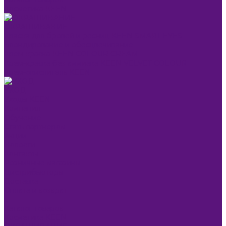
Косметика KEEN
ОКРАШИВАНИЕ
Краска для бровей и ресниц KEEN SMART EYES
Блондирование и обесцвечивание
Крем-краска KEEN COLOUR CREAM
Крем-краска без аммиака KEEN VELVET COLOUR
Крем-окислитель KEEN
УХОД
Уходы KEEN
Компания
Обучение
Стать партнером
Акции
Новости
Контакты
Розничные магазины
Дистрибьюторы
Доставка
Оплата и возврат
...
Каталог товаров
Косметика KEEN