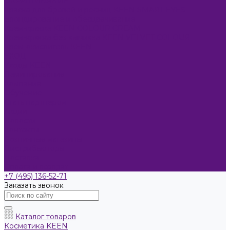
ОКРАШИВАНИЕ
Краска для бровей и ресниц KEEN SMART EYES
Блондирование и обесцвечивание
Крем-краска KEEN COLOUR CREAM
Крем-краска без аммиака KEEN VELVET COLOUR
Крем-окислитель KEEN
УХОД
Уходы KEEN
Ламинирование
Компания
Обучение
Стать партнером
Акции
Новости
Контакты
Розничные магазины
Дистрибьюторы
Доставка
Оплата и возврат
+7 (495) 136-52-71
Заказать звонок
Каталог товаров
Косметика KEEN