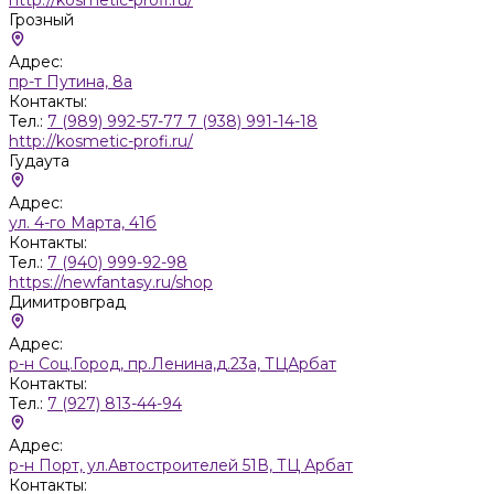
Грозный
Адрес:
пр-т Путина, 8а
Контакты:
Тел.:
7 (989) 992-57-77 7 (938) 991-14-18
http://kosmetic-profi.ru/
Гудаута
Адрес:
ул. 4-го Марта, 41б
Контакты:
Тел.:
7 (940) 999-92-98
https://newfantasy.ru/shop
Димитровград
Адрес:
р-н Соц.Город, пр.Ленина,д.23а, ТЦАрбат
Контакты:
Тел.:
7 (927) 813-44-94
Адрес:
р-н Порт, ул.Автостроителей 51В, ТЦ Арбат
Контакты: