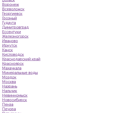
Воронеж
Всеволожск
Георгиевск
Грозный
Гудаута
Димитровград
Ессентуки
Железногорск
Иваново
Иркутск
Канск
Кисловодск
Краснодарский край
Красноярск
Махачкала
Минеральные воды
Моздок
Москва
Назрань
Нальчик
Невинномыск
Новосибирск
Пенза
Печора